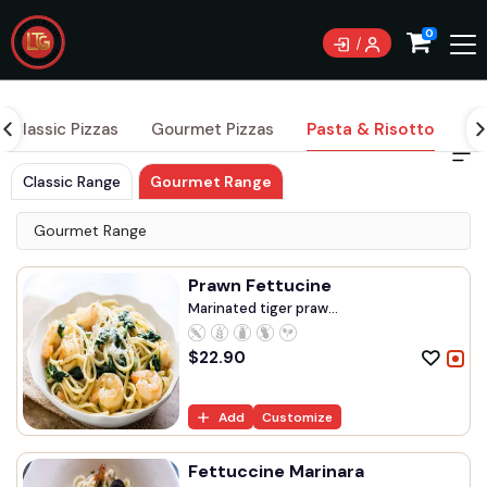
0
Classic Pizzas
Gourmet Pizzas
Pasta & Risotto
Ma
Classic Range
Gourmet Range
Gourmet Range
Prawn Fettucine
Marinated tiger praw...
$
22.90
Add
Customize
Fettuccine Marinara