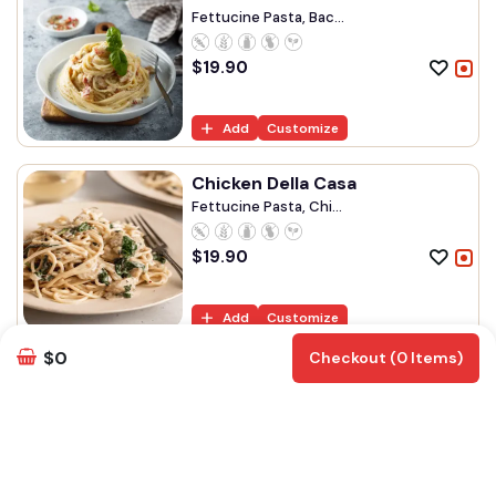
Fettucine Pasta, Bac...
$
19.90
Add
Customize
Chicken Della Casa
Fettucine Pasta, Chi...
$
19.90
Add
Customize
$0
Checkout (0 Items)
Risotto Pancetta
Aroborio Rice, Bacon...
$
19.90