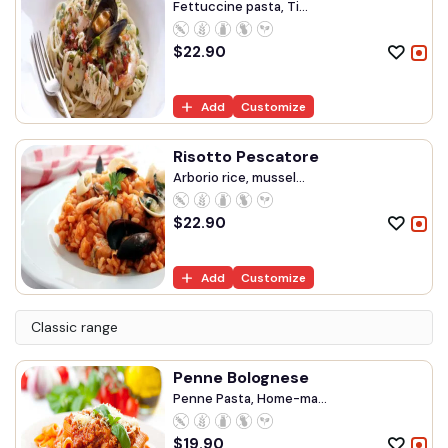
Fettuccine pasta, Ti...
$
22.90
Add
Customize
Risotto Pescatore
Arborio rice, mussel...
$
22.90
Add
Customize
Classic range
Penne Bolognese
Penne Pasta, Home-ma...
$
19.90